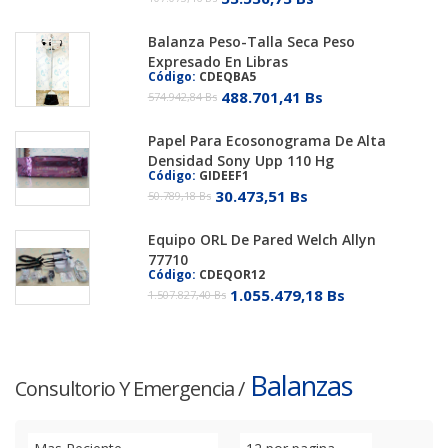
Balanza Peso-Talla Seca Peso
Expresado En Libras
Código:
CDEQBA5
488.701,41 Bs
574.942,84 Bs
Papel Para Ecosonograma De Alta
Densidad Sony Upp 110 Hg
Código:
GIDEEF1
30.473,51 Bs
50.789,18 Bs
Equipo ORL De Pared Welch Allyn
77710
Código:
CDEQOR12
1.055.479,18 Bs
1.507.827,40 Bs
Balanzas
Consultorio Y Emergencia
/