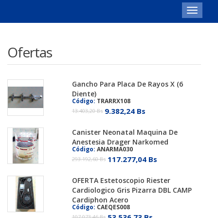
Toggle
navigat
Ofertas
Gancho Para Placa De Rayos X (6
Diente)
Código:
TRARRX108
9.382,24 Bs
13.403,20 Bs
Canister Neonatal Maquina De
Anestesia Drager Narkomed
Código:
ANARMA030
117.277,04 Bs
293.192,60 Bs
OFERTA Estetoscopio Riester
Cardiologico Gris Pizarra DBL CAMP
Cardiphon Acero
Código:
CAEQES008
53.536,73 Bs
107.073,46 Bs