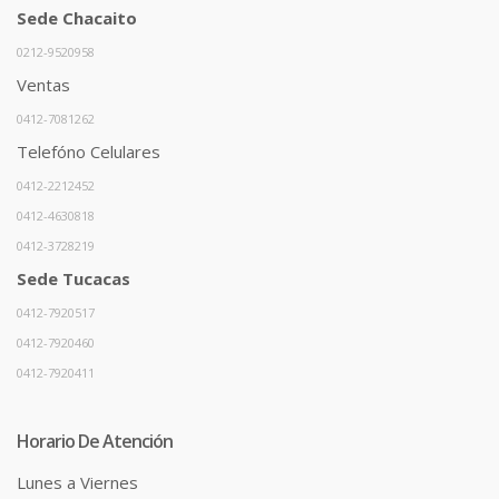
Sede Chacaito
0212-9520958
Ventas
0412-7081262
Telefóno Celulares
0412-2212452
0412-4630818
0412-3728219
Sede Tucacas
0412-7920517
0412-7920460
0412-7920411
Horario De Atención
Lunes a Viernes