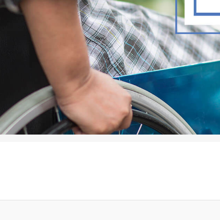
Tensiometros
Automaticos O
Monitores
Semiautomaticos
Multiparametros