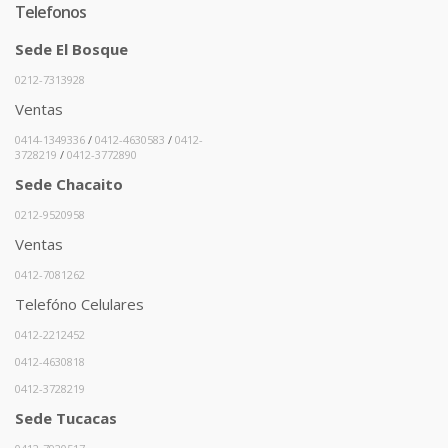
Telefonos
Sede El Bosque
0212-7313928
Ventas
0414-1349336
/
0412-4630583
/
0412-
3728219
/
0412-3772890
Sede Chacaito
0212-9520958
Ventas
0412-7081262
Telefóno Celulares
0412-2212452
0412-4630818
0412-3728219
Sede Tucacas