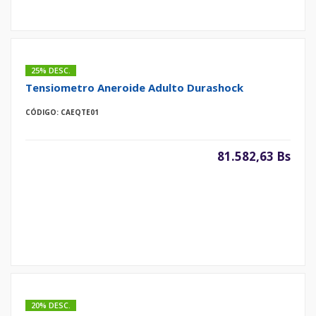
25% DESC.
Tensiometro Aneroide Adulto Durashock
CÓDIGO: CAEQTE01
81.582,63 Bs
20% DESC.