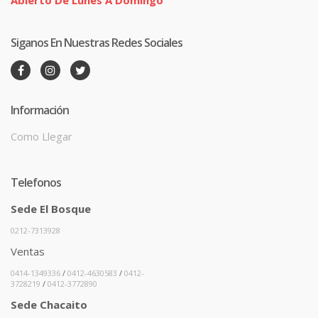
Abierto De Lunes A Domingo
Siganos En Nuestras Redes Sociales
Información
Como Llegar
Telefonos
Sede El Bosque
0212-7313928
Ventas
0414-1349336
/
0412-4630583
/
0412-
3728219
/
0412-3772890
Sede Chacaito