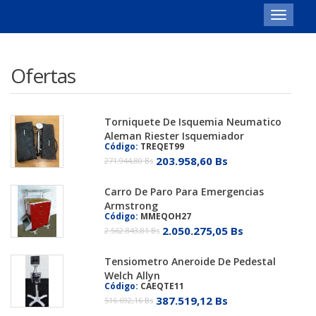
Toggle
navigat
Ofertas
Torniquete De Isquemia Neumatico
Aleman Riester Isquemiador
Código:
TREQET99
203.958,60 Bs
271.944,80 Bs
Carro De Paro Para Emergencias
Armstrong
Código:
MMEQOH27
2.050.275,05 Bs
2.562.843,81 Bs
Tensiometro Aneroide De Pedestal
Welch Allyn
Código:
CAEQTE11
387.519,12 Bs
516.692,16 Bs