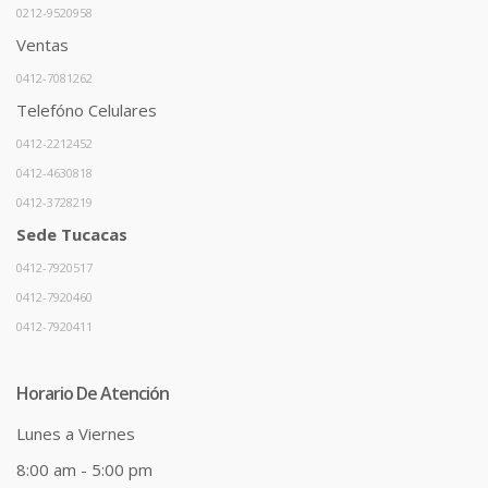
0212-9520958
Ventas
0412-7081262
Telefóno Celulares
0412-2212452
0412-4630818
0412-3728219
Sede Tucacas
0412-7920517
0412-7920460
0412-7920411
Horario De Atención
Lunes a Viernes
8:00 am - 5:00 pm