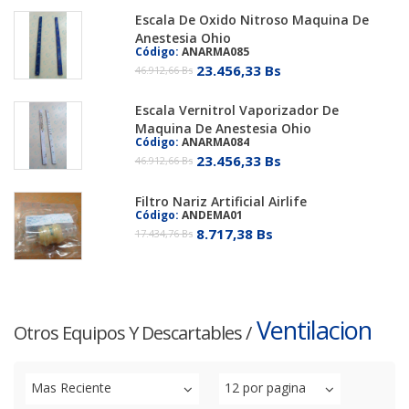
Escala De Oxido Nitroso Maquina De
Anestesia Ohio
Código:
ANARMA085
23.456,33 Bs
46.912,66 Bs
Escala Vernitrol Vaporizador De
Maquina De Anestesia Ohio
Código:
ANARMA084
23.456,33 Bs
46.912,66 Bs
Filtro Nariz Artificial Airlife
Código:
ANDEMA01
8.717,38 Bs
17.434,76 Bs
Ventilacion
Otros Equipos Y Descartables
/
Mas Reciente
12 por pagina