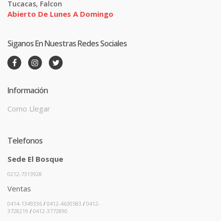
Tucacas, Falcon
Abierto De Lunes A Domingo
Siganos En Nuestras Redes Sociales
Información
Como Llegar
Telefonos
Sede El Bosque
0212-7313928
Ventas
0414-1349336
/
0412-4630583
/
0412-
3728219
/
0412-3772890