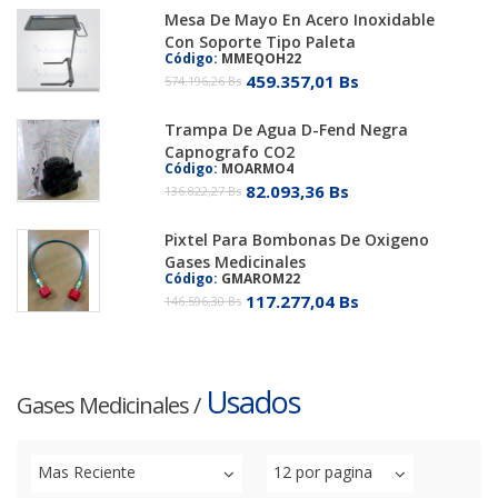
Mesa De Mayo En Acero Inoxidable
Con Soporte Tipo Paleta
Código:
MMEQOH22
459.357,01 Bs
574.196,26 Bs
Trampa De Agua D-Fend Negra
Capnografo CO2
Código:
MOARMO4
82.093,36 Bs
136.822,27 Bs
Pixtel Para Bombonas De Oxigeno
Gases Medicinales
Código:
GMAROM22
117.277,04 Bs
146.596,30 Bs
Usados
Gases Medicinales
/
Mas Reciente
12 por pagina