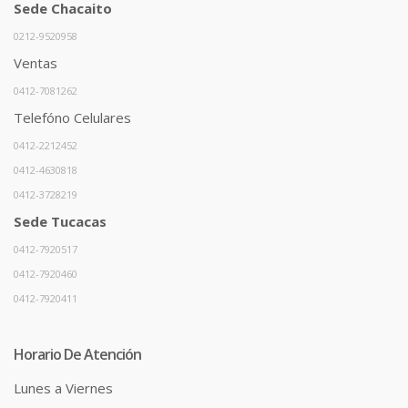
Sede Chacaito
0212-9520958
Ventas
0412-7081262
Telefóno Celulares
0412-2212452
0412-4630818
0412-3728219
Sede Tucacas
0412-7920517
0412-7920460
0412-7920411
Horario De Atención
Lunes a Viernes