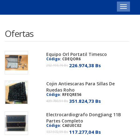
Toggle
navigat
Ofertas
Equipo Orl Portatil Timesco
Código:
CDEQOR6
226.974,38 Bs
252.193,76 Bs
Cojin Antiescaras Para Sillas De
Ruedas Roho
Código:
RFEQRE56
351.824,73 Bs
439.780,91 Bs
Electrocardiografo DongJiang 11B
Partes Completo
Código:
CAEUEC02
117.277,04 Bs
137.972,99 Bs