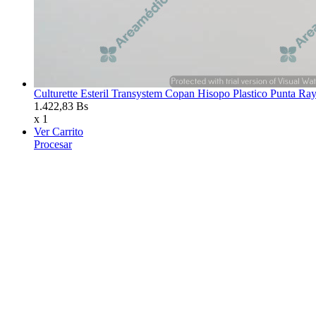
Culturette Esteril Transystem Copan Hisopo Plastico Punta Ra
1.422,83 Bs
x 1
Ver Carrito
Procesar