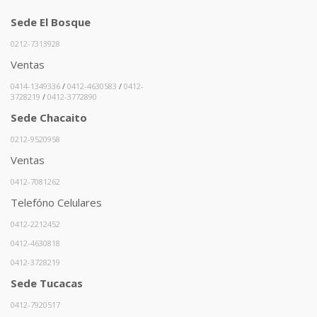
Sede El Bosque
0212-7313928
Ventas
0414-1349336
/
0412-4630583
/
0412-
3728219
/
0412-3772890
Sede Chacaito
0212-9520958
Ventas
0412-7081262
Telefóno Celulares
0412-2212452
0412-4630818
0412-3728219
Sede Tucacas
0412-7920517