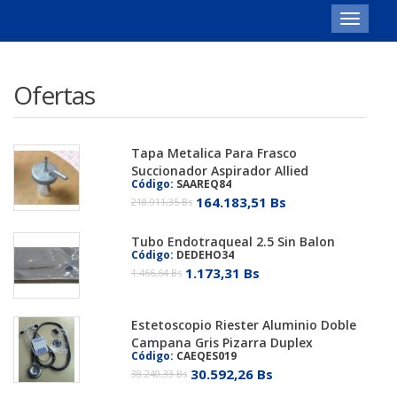
Toggle
navigat
Ofertas
Tapa Metalica Para Frasco
Succionador Aspirador Allied
Código:
SAAREQ84
164.183,51 Bs
218.911,35 Bs
Tubo Endotraqueal 2.5 Sin Balon
Código:
DEDEHO34
1.173,31 Bs
1.466,64 Bs
Estetoscopio Riester Aluminio Doble
Campana Gris Pizarra Duplex
Código:
CAEQES019
30.592,26 Bs
38.240,33 Bs