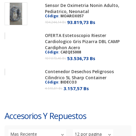
Sensor De Oximetria Nonin Adulto,
Pediatrico, Neonatal
Código:
MOAROX057
93.819,73 Bs
104.244,14 Bs
OFERTA Estetoscopio Riester
Cardiologico Gris Pizarra DBL CAMP
Cardiphon Acero
Código:
CAEQES008
53.536,73 Bs
107.073,46 Bs
Contenedor Desechos Peligrosos
Cilindrico 5L Sharp Container
Código:
BIDECO3
3.157,57 Bs
4.510,81 Bs
Accesorios Y Repuestos
Mas Reciente
12 por pagina