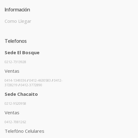
Información
Como Llegar
Telefonos
Sede El Bosque
0212-7313928
Ventas
0414-1349336
/
0412-4630583
/
0412-
3728219
/
0412-3772890
Sede Chacaito
0212-9520958
Ventas
0412-7081262
Telefóno Celulares