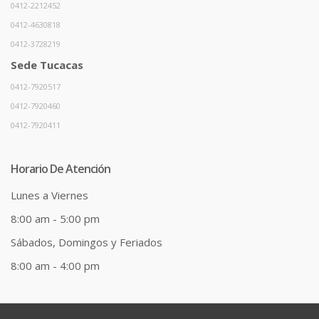
0412-2212452
0412-4630818
0412-3728219
Sede Tucacas
0412-7920517
0412-7920460
0412-7920411
Horario De Atención
Lunes a Viernes
8:00 am - 5:00 pm
Sábados, Domingos y Feriados
8:00 am - 4:00 pm